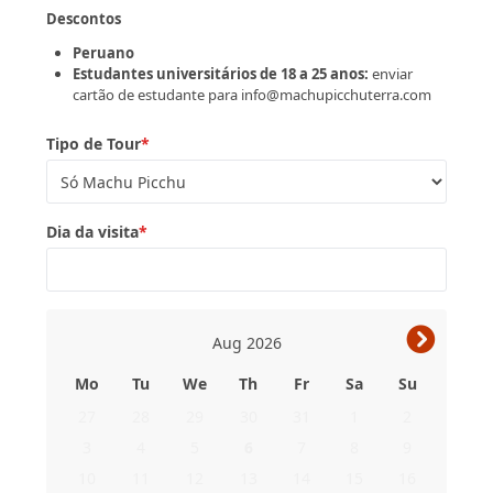
Descontos
Peruano
Estudantes universitários de 18 a 25 anos:
enviar
cartão de estudante para info@machupicchuterra.com
Tipo de Tour
*
Dia da visita
*
›
Aug
2026
Mo
Tu
We
Th
Fr
Sa
Su
27
28
29
30
31
1
2
3
4
5
6
7
8
9
10
11
12
13
14
15
16