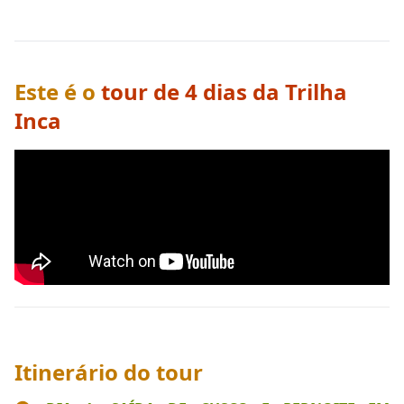
Este é o
tour de 4 dias da Trilha
Inca
Itinerário do tour